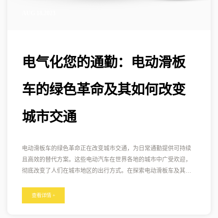
AUG 18,2023
电气化您的通勤：电动滑板
车的绿色革命及其如何改变
城市交通
电动滑板车的绿色革命正在改变城市交通，为日常通勤提供可持续
且高效的替代方案。这些电动汽车在世界各地的城市中广受欢迎，
彻底改变了人们在城市地区的出行方式。在探索电动滑板车及其对
城市交通的影响时，我们将深入探讨它们如何为更绿色、更可持续
的未来做出贡献。 零排放：电动滑板车最显着的优势之一是其零排
查看详情 +
放特性。与汽油动力车辆不同，电动滑板车不会产生尾气排放，使
其成为一种更清洁、更环保的交通选择。它们有助于减少空气污