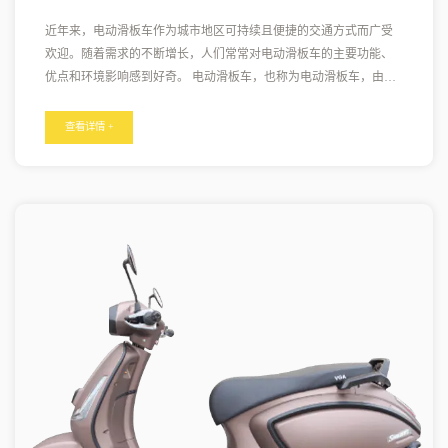
近年来，电动滑板车作为城市地区可持续且便捷的交通方式而广受
欢迎。随着需求的不断增长，人们常常对电动滑板车的主要功能、
优点和环境影响感到好奇。 电动滑板车，也称为电动滑板车，由电
力驱动，是传统化石燃料车辆的替代品。它们配备了电动机和可充
电电池，使骑手无需踩踏板或使用任何其他外部燃料源即可行驶。
查看详情 +
这些踏板车通常采用时尚且符合人体工程学的设计，使其重量轻、
结构紧凑，并且易于在拥挤的城市街道上操纵。 电动滑板车的主要
特点之一是其环保性。由于它们依靠电力运行，因此