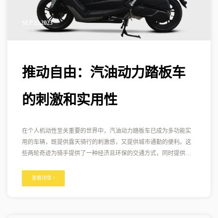
SEP 22,2023
推动自由：汽油动力踏板车
的刺激和实用性
在个人机动性至关重要的世界中，汽油动力踏板车已成为多功能实
用的车辆，既提供露天骑行的刺激感，又提供城市通勤的便利。这
些两轮奇迹为骑手提供了一种经济且环保的交通方式，同时提供令
人兴奋的道路体验。 1. 多功能、高效： 燃气动力踏板车因其多功能
性而闻名。它们有各种发动机尺寸可供选择，让骑手可以选择适合
查看详情 +
自己需求的动力水平，从疾驰穿过城市街道到在风景优美的高速公
路上巡航。 2. 城市交通冠军： 在拥挤的城市环境中行驶可能是一个
挑战，但汽