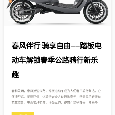
MAR 28,2026
春风伴行 骑享自由——踏板电
动车解锁春季公路骑行新乐
趣
春和景明，春风拂遍公路，踏板电动车成为人们春日骑行首选。它
便捷舒适、灵活环保，让骑行者全方位拥抱春光，感受风的轻抚与
花草清香。无需追赶速度，拧动车把，便可在沿途春景中放松身
心，释放压力。升级后的车型减震舒适、操控灵活，适配各类公
路，让人们在骑行中解锁纯粹愉悦，以绿色出行方式，拥抱自然与