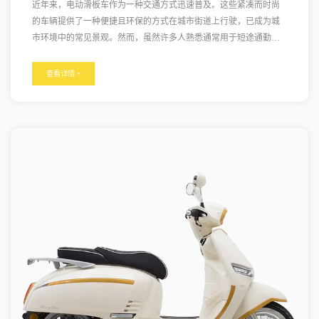
近年来，电动滑板车作为一种交通方式迅速普及。这些紧凑而时尚
的车辆提供了一种便捷且环保的方式在城市街道上行驶，已成为城
市环境中的常见景观。然而，虽然许多人熟悉通常用于短途通勤的
短程电动滑板车，但现在出现了一种令人兴奋的新趋势——远程电
动滑板车，它可以让骑手探索更远的地方，拥抱更惊险的冒险。 远
查看详情 +
程电动滑板车的设计目的是一次充电即可提供更长的续航里程，让
骑手能够超越城市范围并探索新的目的地。随着电池技术的进步，
这些踏板车现在可以行驶更远的距离，一次充电通常可以行驶 50