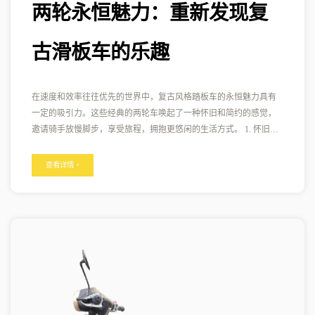
两轮永恒魅力：重新发现复
古滑板车的乐趣
在速度和效率往往优先的世界中，复古风格踏板车的永恒魅力具有
一定的吸引力。这些经典的两轮车唤起了一种怀旧和简约的感觉，
邀请骑手放慢脚步，享受旅程，拥抱更悠闲的生活方式。 1. 怀旧的
魅力： 复古风格的踏板车让人回想起过去的时代，那时的生活似乎
更简单、更无忧无虑。凭借其复古美学，它们将骑手带入了用两轮
查看详情 +
车在街道上巡游的时代。 2. 永恒的设计： 复古踏板车的定义特征之
一是其永恒的设计。复古风格踏板车采用圆形车头灯、镀铬装饰和
时尚曲线等