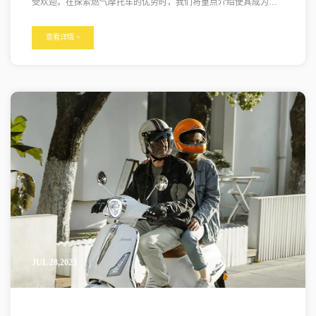
受欢迎。在探索燃气摩托车的优势时，我们将重点介绍使其成为现
代通勤者有吸引力的选择的优势。 燃油效率：燃气踏板车以其卓越
的燃油效率而闻名。与汽车和摩托车相比，燃气摩托车通常消耗更
查看详情 +
少的燃料，使其成为日常通勤的经济高效的交通选择。通勤者可以
用最少的燃料费用行驶很长的距离，从而降低总体运输成本。 易于
操控：燃气踏板车的紧凑和轻量化设计可以轻松穿过
JUL 28,2023