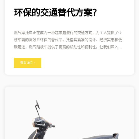
环保的交通替代方案？
燃气摩托车正在成为一种越来越流行的交通方式，为个人提供了传
统车辆的高效且环保的替代品。凭借其紧凑的设计、经济实惠和低
碳足迹，燃气踏板车提供了更高的机动性和便利性。让我们深入了
解燃气摩托车的世界，探索它们的功能、优点以及它们对我们日常
生活的影响。 燃气滑板车，顾名思义，由汽油发动机提供动力，使
查看详情 +
其成为短途通勤、跑腿或只是享受悠闲骑行的多功能实用选择。这
些踏板车通常具有较小的发动机排量，范围从 50cc 到 250cc，因此
重量轻、灵活且易于在拥挤的城市地区操纵。