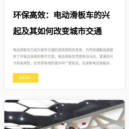
环保高效：电动滑板车的兴
起及其如何改变城市交通
电动滑板车已成为城市交通的游戏规则改变者，为传统通勤选择提
供了环保且高效的替代方案。电动滑板车凭借电动马达、紧凑的尺
寸和易用性，在世界各地的城市中广受欢迎。在探索电动滑板车及
其对城市交通的影响时，我们将重点介绍它们如何改变人们在城市
中的出行方式。 环保解决方案：电动滑板车尾气零排放，与汽油动
查看详情 +
力车辆相比，成为更环保的交通选择。通过选择电动滑板车，通勤
者可以为减少空气污染和应对气候变化做出贡献，促进城市地区的
空气更清洁。 经济高效的通勤： 批发电动滑板车