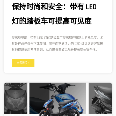
保持时尚和安全：带有 LED
灯的踏板车可提高可见度
提高能见度：带有 LED 灯的踏板车可提高您在道路上的能见度，尤
其是在弱光条件下或夜间。明亮而充满活力的 LED 灯让您更容易被
其他道路使用者注意到，从而降低事故风险并提高整体安全性。 引
人注目的风格：带有 LED 灯的踏板车为您的踏板车增添了一抹时尚
感和现代感。通过不同颜色或图案等可定制选项，您可以个性化您
查看详情 +
的踏板车照明并使其在人群中脱颖而出。带 LED 灯的踏板车彰显时
尚，同时保证您的安全。 提高意识：带有 LED 灯的滑板车不仅可以
让其他人更容易看
JUL 21,2023