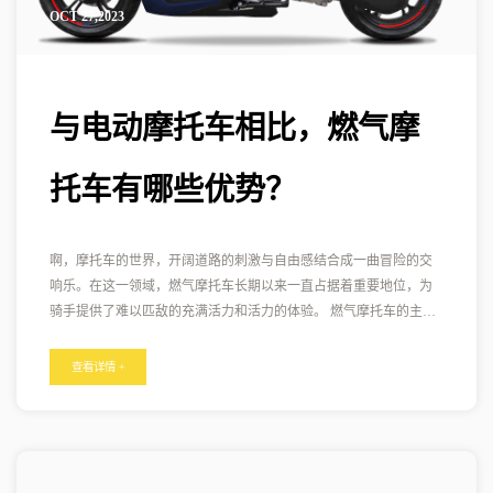
OCT 27,2023
与电动摩托车相比，燃气摩
托车有哪些优势？
啊，摩托车的世界，开阔道路的刺激与自由感结合成一曲冒险的交
响乐。在这一领域，燃气摩托车长期以来一直占据着重要地位，为
骑手提供了难以匹敌的充满活力和活力的体验。 燃气摩托车的主要
优点之一是它们提供的固有动力。为这些摩托车提供燃料的内燃机
可提供卓越的加速度和最高速度，让骑手体验在道路上快速敏捷的
查看详情 +
运动所带来的肾上腺素激增。汽油发动机的灵敏油门和即时扭矩为
骑行体验增添了电动摩托车无法比拟的刺激元素。无论是发动机的
轰鸣声还是下线时的快速加速，骑手与机器之间的内在联系都是燃
气