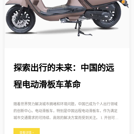
OCT 06,2023
探索出行的未来：中国的远
程电动滑板车革命
随着世界努力解决城市拥堵和环境问题，中国已成为个人出行领域
的创新中心。电动滑板车，特别是中国远程电动滑板车，作为满足
城市交通需求的可持续、高效的解决方案而受到关注。 1. 开创可持
续交通： 中国对可持续交通的重视导致电动滑板车取得了重大进
步。由锂离子电池驱动的中国远程电动滑板车已成为中国致力于绿
查看详情 +