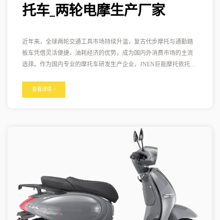
托车_两轮电摩生产厂家
近年来，全球两轮交通工具市场持续升温，复古代步摩托与通勤踏
板车凭借灵活便捷、油耗经济的优势，成为国内外消费市场的主流
选择。作为国内专业的摩托车研发生产企业，JNEN巨能摩托依托成
熟的生产供应链与严苛的品控体系，持续优化燃油踏板车、复古摩
托车、两轮电摩全系产品，凭借过硬品质深耕海内外市场，成为行
查看详情 +
业内极具竞争力的摩托车出口厂家。 坐落于浙江台州的巨能摩托车
科技有限公司，是工信部机动车公告目录准入企业，拥有完整的摩
托车研发、制造、销售一体化产业链。公司主营产品涵盖