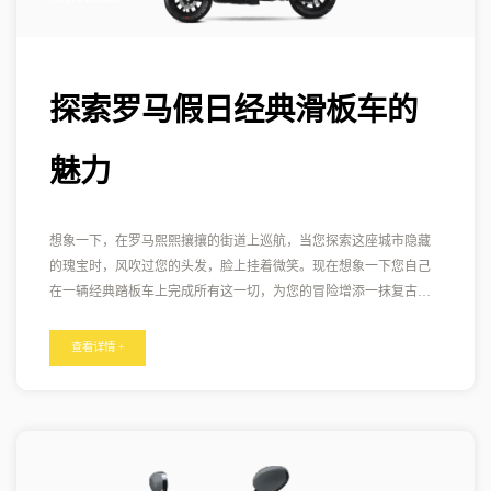
探索罗马假日经典滑板车的
魅力
想象一下，在罗马熙熙攘攘的街道上巡航，当您探索这座城市隐藏
的瑰宝时，风吹过您的头发，脸上挂着微笑。现在想象一下您自己
在一辆经典踏板车上完成所有这一切，为您的冒险增添一抹复古魅
力。欢迎来到经典踏板车的世界及其提供的独特体验。 罗马假日经
典踏板车，特别是标志性的罗马假日经典踏板车，这些两轮奇迹拥
查看详情 +
有丰富的历史，可以追溯到二战后时代，当时意大利需要负担得起
的交通。罗马假日经典踏板车以其时尚的设计和高效的性能，迅速
俘获了意大利人和世界各地人们的心。 租赁或拥有罗